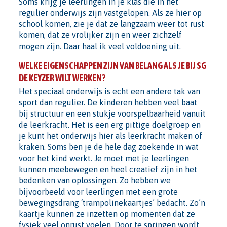
Soms krijg je leerlingen in je klas die in het
regulier onderwijs zijn vastgelopen. Als ze hier op
school komen, zie je dat ze langzaam weer tot rust
komen, dat ze vrolijker zijn en weer zichzelf
mogen zijn. Daar haal ik veel voldoening uit.
WELKE EIGENSCHAPPEN ZIJN VAN BELANG ALS JE BIJ SG
DE KEYZER WILT WERKEN?
Het speciaal onderwijs is echt een andere tak van
sport dan regulier. De kinderen hebben veel baat
bij structuur en een stukje voorspelbaarheid vanuit
de leerkracht. Het is een erg pittige doelgroep en
je kunt het onderwijs hier als leerkracht maken of
kraken. Soms ben je de hele dag zoekende in wat
voor het kind werkt. Je moet met je leerlingen
kunnen meebewegen en heel creatief zijn in het
bedenken van oplossingen. Zo hebben we
bijvoorbeeld voor leerlingen met een grote
bewegingsdrang ‘trampolinekaartjes’ bedacht. Zo’n
kaartje kunnen ze inzetten op momenten dat ze
fysiek veel onrust voelen. Door te springen wordt