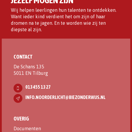
JEZELF MOGEN ZIJN
Wij helpen leerlingen hun talenten te ontdekken.
Want ieder kind verdient het om zijn of haar
dromen na te jagen. En te worden wie zij ten
diepste al zijn.
CONTACT
De Schans 135
5011 EN Tilburg
013 455 13 27
INFO.NOORDERLICHT@BIEZONDERWIJS.NL
OVERIG
Documenten