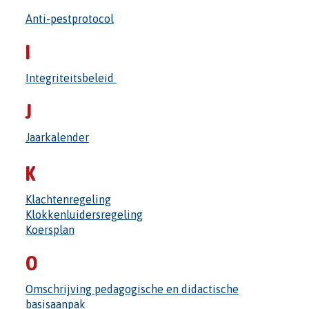
Anti-pestprotocol
I
Integriteitsbeleid
J
Jaarkalender
K
Klachtenregeling
Klokkenluidersregeling
Koersplan
O
Omschrijving pedagogische en didactische
basisaanpak