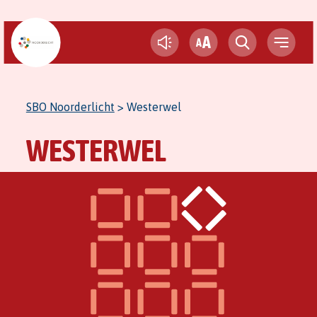
A
A
SBO Noorderlicht
>
Westerwel
WESTERWEL