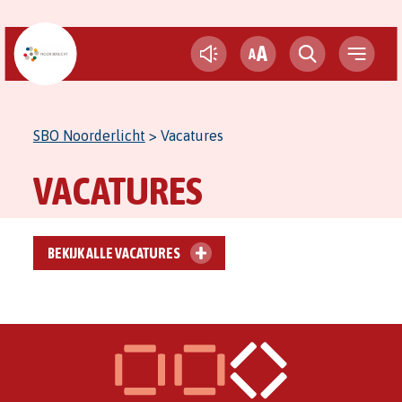
A
A
SBO Noorderlicht
>
Vacatures
VACATURES
BEKIJK ALLE VACATURES