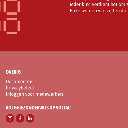
ieder kind verdient het om z
En te worden wie zij ten diep
OVERIG
Documenten
Privacybeleid
Inloggen voor medewerkers
VOLG BIEZONDERWIJS OP SOCIAL!