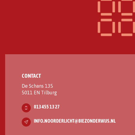
CONTACT
De Schans 135
5011 EN Tilburg
013 455 13 27
INFO.NOORDERLICHT@BIEZONDERWIJS.NL