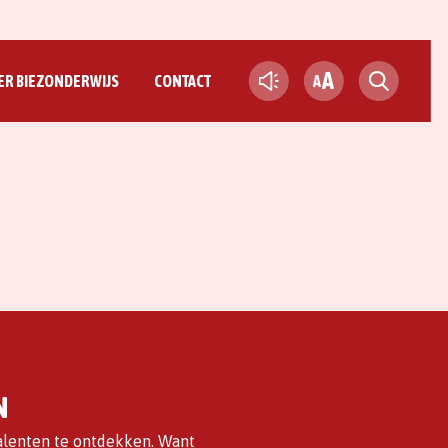
A
ER BIEZONDERWIJS
CONTACT
A
N
alenten te ontdekken. Want