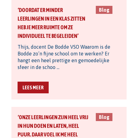
‘DOORDAT ER MINDER
Blog
LEERLINGEN IN EEN KLAS ZITTEN
HEB JE MEER RUIMTE OM ZE
INDIVIDUEEL TE BEGELEIDEN’
Thijs, docent De Bodde VSO Waarom is de
Bodde zo’n fijne school om te werken? Er
hangt een heel prettige en gemoedelijke
sfeer in de schoo …
LEES MEER
‘ONZE LEERLINGEN ZIJN HEEL VRIJ
Blog
IN HUN DOEN EN LATEN, HEEL
PUUR. DAAR VOEL IK ME HEEL